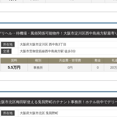
デリヘル・待機場・風俗関係可能物件！大阪市淀川区西中島南方駅最寄
所在地
大阪府大阪市淀川区 西中島3丁目
交通
大阪市営御堂筋線西中島南方駅 徒歩3分
賃料
種別
共益費・管理費
敷金
礼
5.5万円
事務所
0円
0
20
大阪市北区梅田駅使える兎我野町のテナント事務所！ホテル街中でデリ
所在地
大阪府大阪市北区 兎我野町