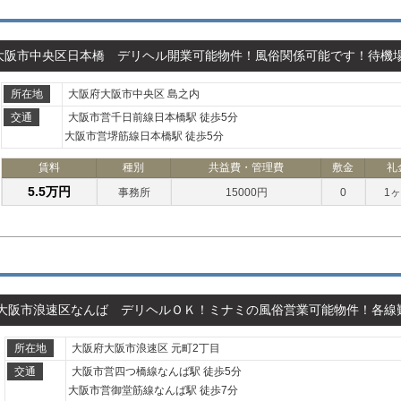
大阪市中央区日本橋 デリヘル開業可能物件！風俗関係可能です！待機
所在地
大阪府大阪市中央区 島之内
交通
大阪市営千日前線日本橋駅 徒歩5分
大阪市営堺筋線日本橋駅 徒歩5分
賃料
種別
共益費・管理費
敷金
礼
5.5万円
事務所
15000円
0
1
大阪市浪速区なんば デリヘルＯＫ！ミナミの風俗営業可能物件！各線
所在地
大阪府大阪市浪速区 元町2丁目
交通
大阪市営四つ橋線なんば駅 徒歩5分
大阪市営御堂筋線なんば駅 徒歩7分