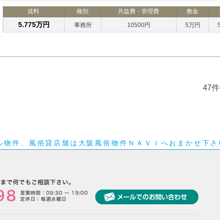
賃料
種別
共益費・管理費
敷金
5.775万円
事務所
10500円
5万円
47
ル物件、風俗貸店舗は大阪風俗物件ＮＡＶＩへおまかせ下さ