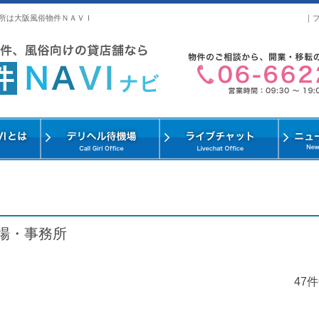
所は大阪風俗物件ＮＡＶＩ
｜
場・事務所
47