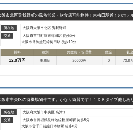
大阪市北区兎我野町の風俗営業・飲食店可能物件！東梅田駅近くのホテ
所在地
大阪府大阪市北区 兎我野町
交通
大阪市営谷町線東梅田駅 徒歩5分
大阪市営御堂筋線梅田駅 徒歩10分
賃料
種別
共益費・管理費
敷金
礼
12.9万円
事務所
20000円
0
73.8
大阪市中央区の待機場物件です。かなり綺麗です！１ＤＫタイプ他もあ
所在地
大阪府大阪市中央区 高津１
交通
大阪市営長堀鶴見緑地線松屋町駅 徒歩5分
大阪市営千日前線日本橋駅 徒歩8分