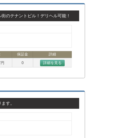
ル街のテナントビル！デリヘル可能！
金
保証金
詳細
万円
0
詳細を見る
ります。