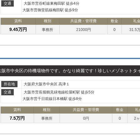
交通
大阪市営谷町線東梅田駅 徒歩4分
大阪市営御堂筋線梅田駅 徒歩9分
賃料
種別
共益費・管理費
敷金
礼
9.45万円
事務所
21000円
0
31.5
大阪市中央区の待機場物件です。かなり綺麗です！珍しいメゾネットタ
所在地
大阪府大阪市中央区 高津１
交通
大阪市営長堀鶴見緑地線松屋町駅 徒歩5分
大阪市営千日前線日本橋駅 徒歩8分
賃料
種別
共益費・管理費
敷金
礼
7.5万円
事務所
0円
0
2