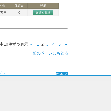
礼金
保証金
詳細
5万円
0
詳細を見る
件中10件ずつ表示
«
1
2
3
4
5
»
前のページにもどる
い。