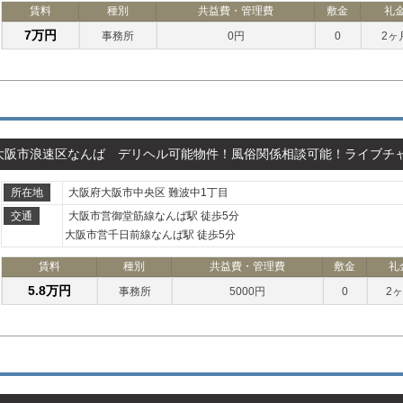
賃料
種別
共益費・管理費
敷金
礼
7万円
事務所
0円
0
2ヶ
大阪市浪速区なんば デリヘル可能物件！風俗関係相談可能！ライブチ
所在地
大阪府大阪市中央区 難波中1丁目
交通
大阪市営御堂筋線なんば駅 徒歩5分
大阪市営千日前線なんば駅 徒歩5分
賃料
種別
共益費・管理費
敷金
礼
5.8万円
事務所
5000円
0
2