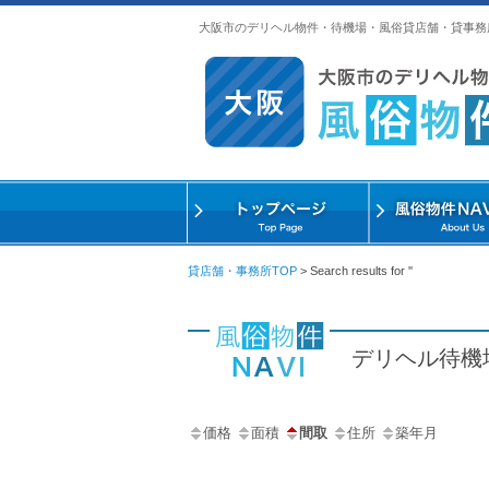
大阪市のデリヘル物件・待機場・風俗貸店舗・貸事務
貸店舗・事務所TOP
> Search results for ''
デリヘル待機
価格
面積
間取
住所
築年月