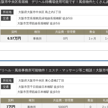
大阪市中央区長堀橋 デリヘル待機場使用可能です！風俗物件たくさん
所在地
大阪府大阪市中央区 島之内1丁目
交通
大阪市営長堀鶴見緑地線長堀橋駅 徒歩5分
大阪市営堺筋線長堀橋駅 徒歩5分
賃料
種別
共益費・管理費
敷金
6.57万円
事務所
0円
1ヶ月
1
デリヘル・風俗事務所可能物件！エステ・マッサージ等ご相談！大阪市
所在地
大阪府大阪市中央区 東心斎橋2丁目
交通
大阪市営千日前線日本橋駅 徒歩5分
大阪市営堺筋線日本橋駅 徒歩5分
賃料
種別
共益費・管理費
敷金
礼
7万円
事務所
5000円
0
2ヶ