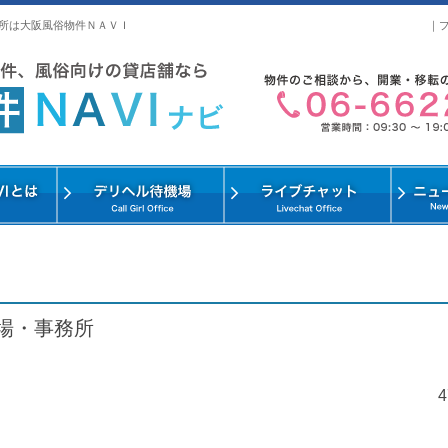
所は大阪風俗物件ＮＡＶＩ
｜
場・事務所