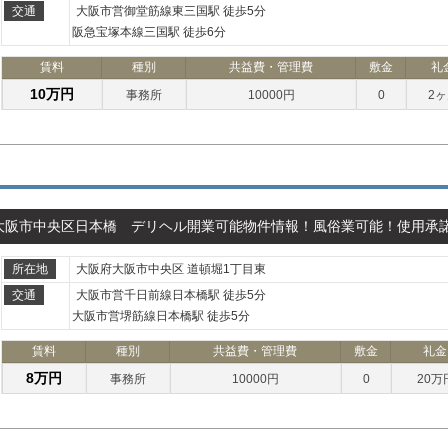
交通
大阪市営御堂筋線東三国駅 徒歩5分
阪急宝塚本線三国駅 徒歩6分
賃料
種別
共益費・管理費
敷金
礼
10万円
事務所
10000円
0
2
大阪市中央区日本橋 デリヘル開業可能物件情報！風俗業可能！使用承
所在地
大阪府大阪市中央区 道頓堀1丁目東
交通
大阪市営千日前線日本橋駅 徒歩5分
大阪市営堺筋線日本橋駅 徒歩5分
賃料
種別
共益費・管理費
敷金
礼金
8万円
事務所
10000円
0
20万