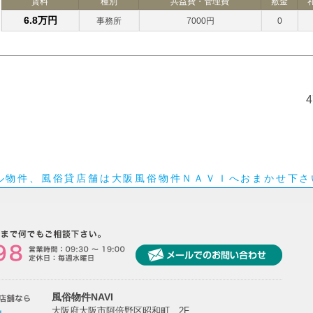
賃料
種別
共益費・管理費
敷金
6.8万円
事務所
7000円
0
ル物件、風俗貸店舗は大阪風俗物件ＮＡＶＩへおまかせ下さ
風俗物件NAVI
大阪府大阪市阿倍野区昭和町 2F