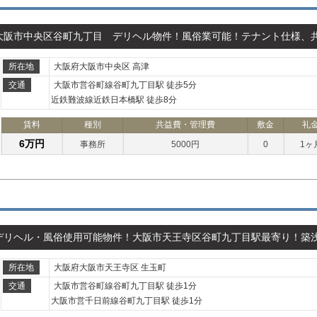
大阪市中央区谷町九丁目 デリヘル物件！風俗業可能！テナント仕様、
所在地
大阪府大阪市中央区 高津
交通
大阪市営谷町線谷町九丁目駅 徒歩5分
近鉄難波線近鉄日本橋駅 徒歩8分
賃料
種別
共益費・管理費
敷金
礼
6万円
事務所
5000円
0
1ヶ
デリヘル・風俗使用可能物件！大阪市天王寺区谷町九丁目駅最寄り！築
所在地
大阪府大阪市天王寺区 生玉町
交通
大阪市営谷町線谷町九丁目駅 徒歩1分
大阪市営千日前線谷町九丁目駅 徒歩1分