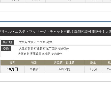
デリヘル・エステ・マッサージ・チャット可能！風俗相談可能物件！大
所在地
大阪府大阪市中央区 高津
交通
大阪市営谷町線谷町九丁目駅 徒歩3分
大阪市営堺筋線日本橋駅 徒歩8分
賃料
種別
共益費・管理費
敷金
礼
16万円
事務所
14000円
1ヶ月
2