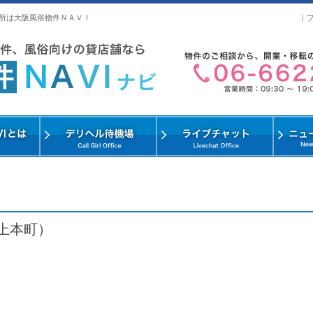
所は大阪風俗物件ＮＡＶＩ
｜
上本町）