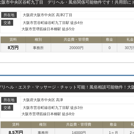
大阪市中央区谷町九丁目 デリヘル・風俗関係可能物件です！共用部に
所在地
大阪府大阪市中央区 高津2丁目
交通
大阪市営谷町線谷町九丁目駅 徒歩4分
大阪市営堺筋線日本橋駅 徒歩5分
賃料
種別
共益費・管理費
敷金
礼金
8万円
事務所
20000円
0
30万
デリヘル・エステ・マッサージ・チャット可能！風俗相談可能物件！大
所在地
大阪府大阪市中央区 高津
交通
大阪市営谷町線谷町九丁目駅 徒歩3分
大阪市営堺筋線日本橋駅 徒歩8分
賃料
種別
共益費・管理費
敷金
8.5万円
事務所
14000円
1ヶ月
2