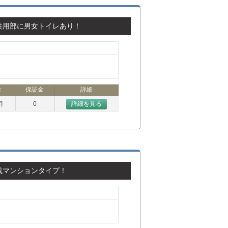
共用部に男女トイレあり！
金
保証金
詳細
月
0
詳細を見る
浅マンションタイプ！