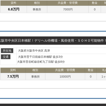
賃料
種別
共益費・管理費
敷金
6.8万円
事務所
7000円
0
大阪市中央区日本橋駅！デリヘル待機場・風俗使用・ＳＯＨＯ可能物件
所在地
大阪府大阪市中央区 高津
交通
大阪市営千日前線日本橋駅 徒歩3分
大阪市営谷町線谷町九丁目駅 徒歩8分
賃料
種別
共益費・管理費
敷金
礼
7.5万円
事務所
10000円
0
1