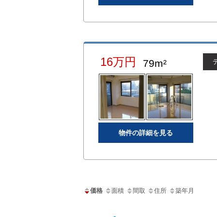
16万円
79m²
物件の詳細を見る
価格
面積
間取
住所
築年月