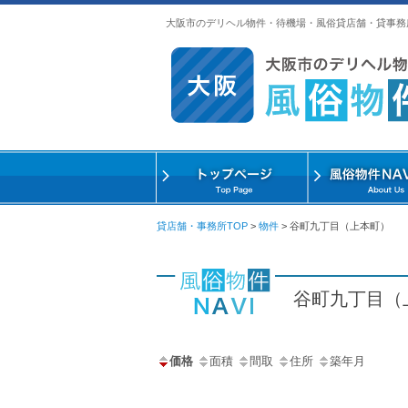
大阪市のデリヘル物件・待機場・風俗貸店舗・貸事務
貸店舗・事務所TOP
>
物件
>
谷町九丁目（上本町）
谷町九丁目（
価格
面積
間取
住所
築年月