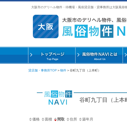
大阪市のデリヘル物件・待機場・風俗貸店舗・貸事務所は大阪風俗
貸店舗・事務所TOP
>
物件
>
谷町九丁目（上本町）
谷町九丁目（上本
価格
面積
間取
住所
築年月