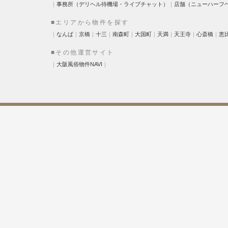
｜
事務所（デリヘル待機場・ライブチャット）
｜
店舗（ニューハーフ
■エリアから物件を探す
｜
なんば
｜
京橋
｜
十三
｜
南森町
｜
大国町
｜
天満
｜
天王寺
｜
心斎橋
｜
恵
■その他運営サイト
｜
大阪風俗物件NAVI
｜