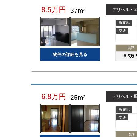
8.5万円
37m²
デリヘル・
所在地
交通
賃料
物件の詳細を見る
8.5万
6.8万円
25m²
デリヘル・
所在地
交通
賃料