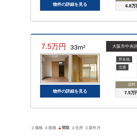
物件の詳細を見る
6.8万
7.5万円
33m²
大阪市中央
所在地
交通
賃料
物件の詳細を見る
7.5万
価格
面積
間取
住所
築年月