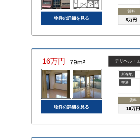
賃料
物件の詳細を見る
8万円
16万円
79m²
デリヘル・
所在地
交通
賃料
物件の詳細を見る
16万円