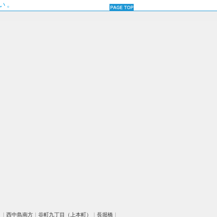
い。
）
｜
西中島南方
｜
谷町九丁目（上本町）
｜
長堀橋
｜