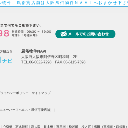
ル物件、風俗貸店舗は大阪風俗物件ＮＡＶＩへおまかせ下さ
風俗物件NAVI
大阪府大阪市阿倍野区昭和町 2F
TEL.06-6622-7298 FAX.06-6115-7398
プライバシーポリシー
｜
サイトマップ
｜
ニューハーフヘルス・風俗可能店舗）
｜
｜
心斎橋
｜
恵比須町
｜
新大阪
｜
日本橋
｜
東三国
｜
松屋町
｜
桜ノ宮
｜
梅田（東梅田・西梅田