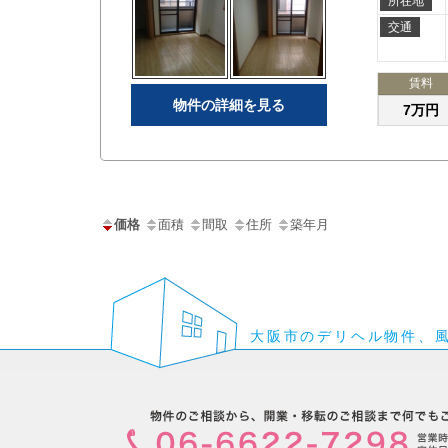
所在地
交通
賃料
物件の詳細を見る
7万円
価格
面積
間取
住所
築年月
大阪市のデリヘル物件、