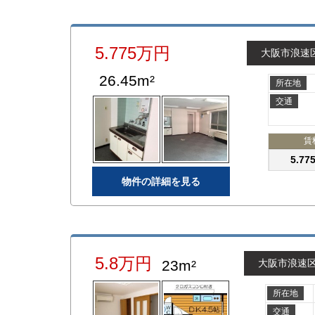
5.775万円
大阪市浪速
26.45m²
所在地
交通
賃
5.7
物件の詳細を見る
5.8万円
23m²
大阪市浪速
所在地
交通