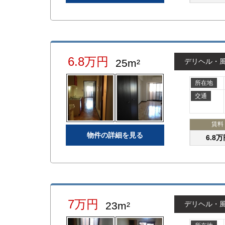
6.8万円
25m²
デリヘル・
所在地
交通
賃料
物件の詳細を見る
6.8万
7万円
23m²
デリヘル・