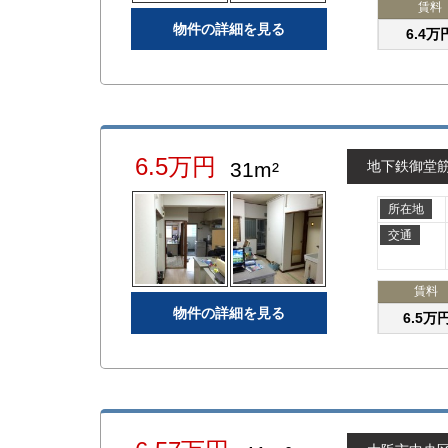
賃料
物件の詳細を見る
6.4万
6.5万円
31m²
地下鉄御堂
所在地
交通
賃料
物件の詳細を見る
6.5万