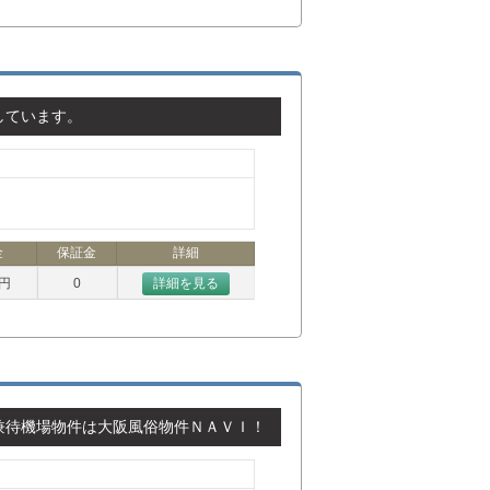
しています。
金
保証金
詳細
万円
0
詳細を見る
兼待機場物件は大阪風俗物件ＮＡＶＩ！