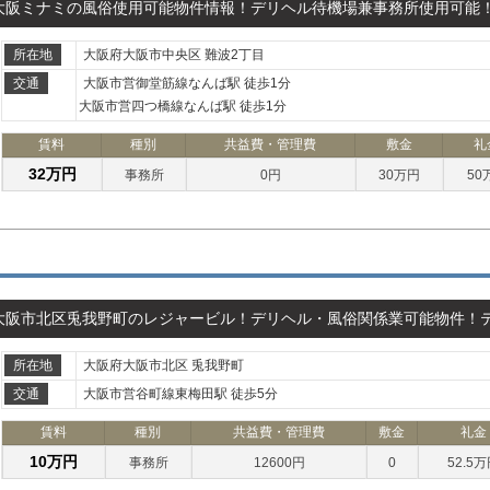
大阪ミナミの風俗使用可能物件情報！デリヘル待機場兼事務所使用可能
所在地
大阪府大阪市中央区 難波2丁目
交通
大阪市営御堂筋線なんば駅 徒歩1分
大阪市営四つ橋線なんば駅 徒歩1分
賃料
種別
共益費・管理費
敷金
礼
32万円
事務所
0円
30万円
50
大阪市北区兎我野町のレジャービル！デリヘル・風俗関係業可能物件！
所在地
大阪府大阪市北区 兎我野町
交通
大阪市営谷町線東梅田駅 徒歩5分
賃料
種別
共益費・管理費
敷金
礼金
10万円
事務所
12600円
0
52.5