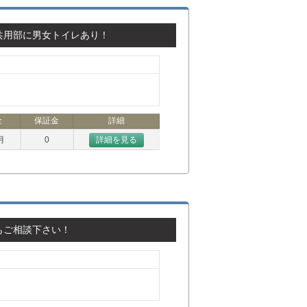
共用部に男女トイレあり！
金
保証金
詳細
月
0
詳細を見る
もご相談下さい！