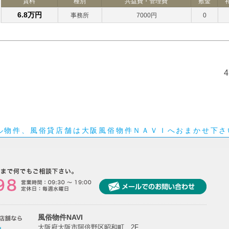
賃料
種別
共益費・管理費
敷金
6.8万円
事務所
7000円
0
ル物件、風俗貸店舗は大阪風俗物件ＮＡＶＩへおまかせ下さ
風俗物件NAVI
大阪府大阪市阿倍野区昭和町 2F