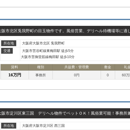
大阪市北区兎我野町の目玉物件です。風俗営業、デリヘル待機場等に適
所在地
大阪府大阪市北区 兎我野町
交通
大阪市営谷町線東梅田駅 徒歩5分
大阪市営御堂筋線梅田駅 徒歩10分
賃料
種別
共益費・管理費
敷金
礼
16万円
事務所
0円
0
60
大阪市淀川区東三国 デリヘル物件でペットＯＫ！風俗業可能！事務所
所在地
大阪府大阪市淀川区 西三国