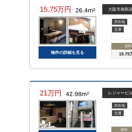
15.75万円
26.4m²
大阪市都島
所在地
交通
賃料
物件の詳細を見る
15.7
21万円
42.98m²
レジャービ
所在地
交通
賃料