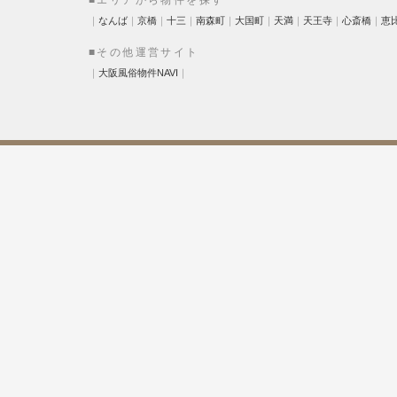
｜
なんば
｜
京橋
｜
十三
｜
南森町
｜
大国町
｜
天満
｜
天王寺
｜
心斎橋
｜
恵
■その他運営サイト
｜
大阪風俗物件NAVI
｜