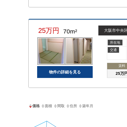
25万円
70m²
大阪市中央
所在地
交通
賃料
物件の詳細を見る
25万
価格
面積
間取
住所
築年月