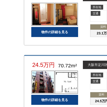
所在地
交通
賃料
物件の詳細を見る
23.1
24.5万円
70.72m²
大阪市淀川
所在地
交通
賃料
物件の詳細を見る
24.5万