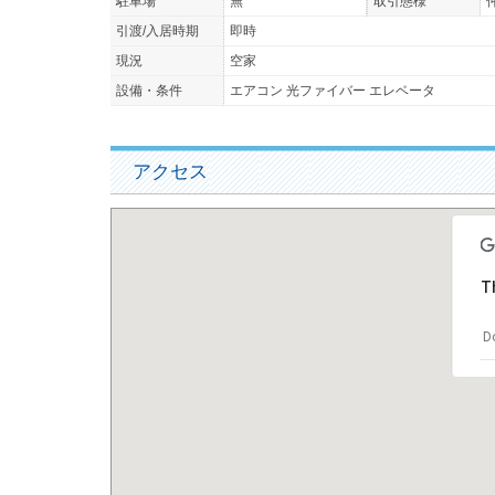
駐車場
無
取引態様
引渡/入居時期
即時
現況
空家
設備・条件
エアコン 光ファイバー エレベータ
アクセス
Th
Do