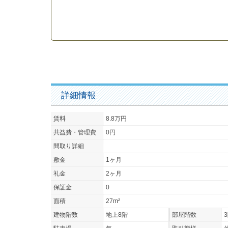
詳細情報
賃料
8.8万円
共益費・管理費
0円
間取り詳細
敷金
1ヶ月
礼金
2ヶ月
保証金
0
面積
27m²
建物階数
地上8階
部屋階数