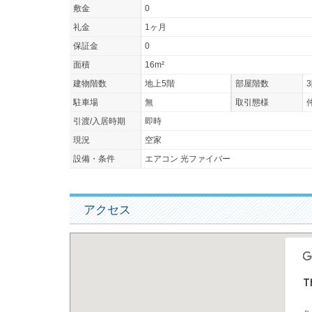
敷金
0
礼金
1ヶ月
保証金
0
面積
16m²
建物階数
地上5階
部屋階数
駐車場
無
取引態様
引渡/入居時期
即時
現況
空家
設備・条件
エアコン 光ファイバー
アクセス
Th