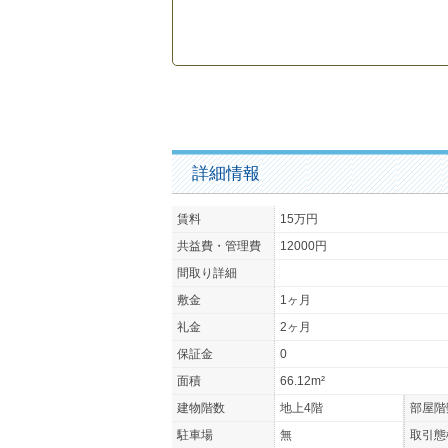
詳細情報
賃料
15万円
共益費・管理費
12000円
間取り詳細
敷金
1ヶ月
礼金
2ヶ月
保証金
0
面積
66.12m²
建物階数
地上4階
部屋階
駐車場
無
取引態