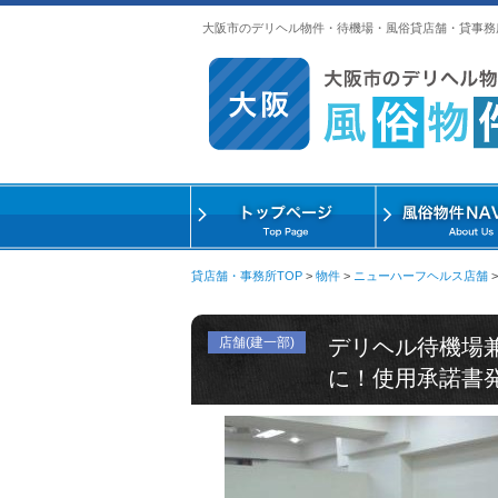
大阪市のデリヘル物件・待機場・風俗貸店舗・貸事務
貸店舗・事務所TOP
>
物件
>
ニューハーフヘルス店舗
店舗(建一部)
デリヘル待機場
に！使用承諾書