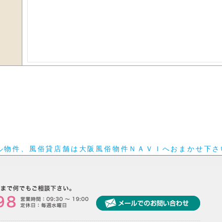
ル物件、風俗貸店舗は大阪風俗物件ＮＡＶＩへおまかせ下さ