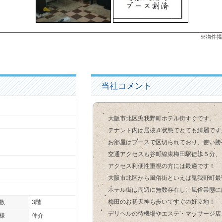
※物件掲
当社コメント
大阪市北区兎我野町ホテル街すぐです。
テナント内は居抜き状態でとても綺麗です
お部屋はブースで区切られており、使い勝
交通アクセスも谷町線東梅田駅徒歩５分、
アクセス利便性重視の方には最適です！
大阪市北区から風俗街といえば兎我野町最
ホテル街は周辺に無数存在し、風俗業態に
梅田のお初天神も歩いてすぐの好立地！
数
3階
デリヘルの待機場やエステ・マッサージ店
様
仲介