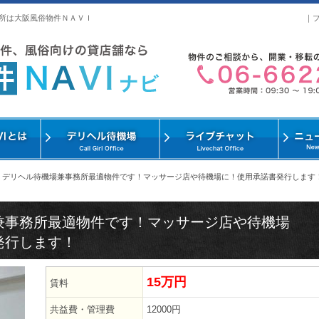
所は大阪風俗物件ＮＡＶＩ
｜
>
デリヘル待機場兼事務所最適物件です！マッサージ店や待機場に！使用承諾書発行します
兼事務所最適物件です！マッサージ店や待機場
発行します！
15万円
賃料
共益費・管理費
12000円