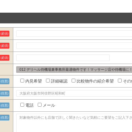
(必須)
(必須)
(必須)
内見希望
詳細確認
比較物件の紹介希望
その
(任意)
(任意)
電話
メール
(任意)
(任意)